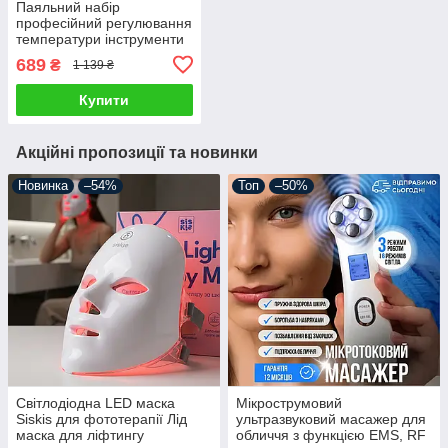
Паяльний набір
професійний регулювання
температури інструменти
для паяння з цифровим
689
₴
1 139 ₴
паяльником
Купити
Акційні пропозиції та новинки
Новинка
–54%
Топ
–50%
Світлодіодна LED маска
Мікрострумовий
Siskis для фототерапії Лід
ультразвуковий масажер для
маска для ліфтингу
обличчя з функцією EMS, RF