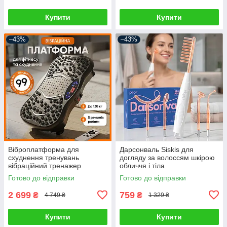
Купити
Купити
–43%
–43%
Віброплатформа для
Дарсонваль Siskis для
схуднення тренувань
догляду за волоссям шкірою
вібраційний тренажер
обличчя і тіла
атицелюлітний для фітнесу
Косметологічний апарат
Готово до відправки
Готово до відправки
схуднення та зміцнення
Гребінець для
м'язів
дарсонвалізації
2 699
759
₴
₴
4 749 ₴
1 329 ₴
Купити
Купити