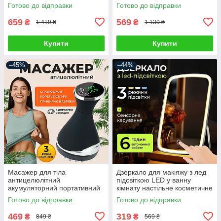
омолодження та відновлення
та світлотерапії LED із
Готово до відправки
Готово до відправки
мікрострумами, скрабер
659
569
₴
₴
1 419 ₴
1 139 ₴
Купити
Купити
–45%
–44%
Масажер для тіла
Дзеркало для макіяжу з лед
антицелюлітний
підсвіткою LED у ванну
акумуляторний портативний
кімнату настільне косметичне
інфрачервоний прогрів
сенсорне на USB
Готово до відправки
Готово до відправки
469
319
₴
₴
849 ₴
569 ₴