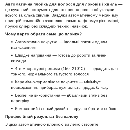
Автоматична плойка для волосся для локонів і хвиль
—
це сучасний інструмент для створення розкішної укладки
всього за кілька хвилин. Завдяки автоматичному механізму
пристрій самостійно захоплює пасмо та формує рівномірні,
пружні кучері без складних технік і навичок.
Чому варто обрати саме цю плойку?
Автоматична накрутка — ідеальні локони одним
натисканням
Швидке нагрівання — готова до роботи за лічені
секунди
4 температурні режими (150–210°C) — підходить для
тонкого, нормального та густого волосся
Керамічно-турмалінове покриття — мінімізує
пошкодження, прибирає пухнастість і додає блиску
Безпечне використання — дбайливий вплив без
перегріву
Компактний і легкий дизайн — зручно брати із собою
Професійний результат без салону
З цією автоматичною плойкою ви легко створите: