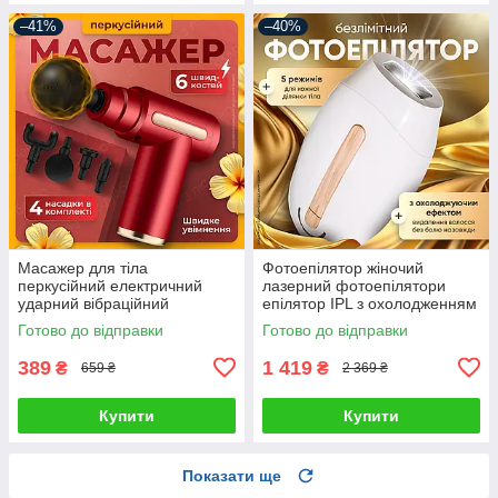
–41%
–40%
Масажер для тіла
Фотоепілятор жіночий
перкусійний електричний
лазерний фотоепілятори
ударний вібраційний
епілятор IPL з охолодженням
масажний пістолет для м'язів
Готово до відправки
Готово до відправки
спини шиї ручний для
розслаблення
389
1 419
₴
₴
659 ₴
2 369 ₴
Купити
Купити
Показати ще