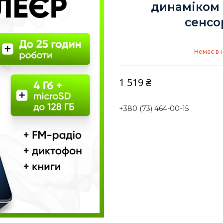
динаміком 
сенсо
Немає в 
1 519 ₴
+380 (73) 464-00-15