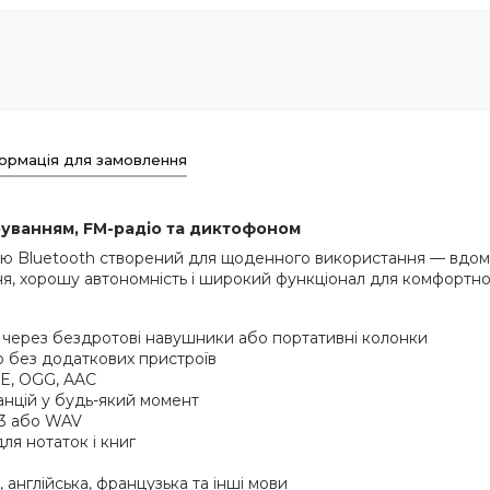
ормація для замовлення
руванням, FM-радіо та диктофоном
ю Bluetooth створений для щоденного використання — вдома, 
ня, хорошу автономність і широкий функціонал для комфортно
 через бездротові навушники або портативні колонки
о без додаткових пристроїв
PE, OGG, AAC
нцій у будь-який момент
P3 або WAV
ля нотаток і книг
 англійська, французька та інші мови