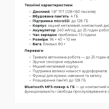
Технічні характеристики
Дисплей
: 1.8″ TFT (128×160 пікселів)
Вбудована пам’ять
: 4 ГБ
Підтримка microSD
: до 128 ГБ
Корпус
: міцний металевий, компактний ди
Акумулятор
: 240 мАгод, до 25 годин роб
Час зарядки
: приблизно 1.5 години
Розміри
: 96 × 40 × 10 мм
Вага
: близько 80 г
Переваги
Тривала автономна робота — до 25 годин 
Зручне сенсорне керування
Міцний металевий корпус
Підтримка великої кількості аудіоформатів
Функції для музики, навчання та запису
Розширення пам’яті до 128 ГБ
Bluetooth MP3-плеєр 4 ГБ
— це компактний му
функціональність і свобода прослуховування в 