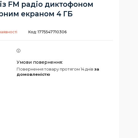
із FM радіо диктофоном
рним екраном 4 ГБ
наявності
Код:
1775547710306
повернення товару протягом 14 днів
за
домовленістю