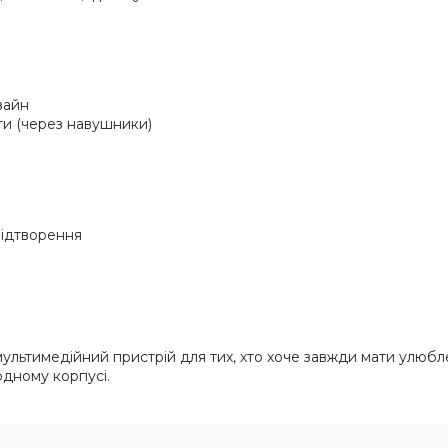
зайн
оти (через навушники)
відтворення
льтимедійний пристрій для тих, хто хоче завжди мати улюбле
одному корпусі.