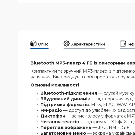
Опис
Характеристики
Інф
Bluetooth MP3-плеєр 4 ГБ із сенсорним ке
Компактний та зручний MP3-плеєр із підтримко
навчання. Він поєднує в собі простоту керуван
Основні можливості
Bluetooth-підключення
— слухай музику
Вбудований динамік
— відтворення ауді
Підтримка форматів
: MP3, FLAC, WAV, A
FM-радіо
— доступ до улюблених радіоста
Диктофон
— запис голосу у форматах M
Читання текстів
— підтримка TXT-файлів д
Перегляд зображень
— JPG, BMP, GIF
Багатомовне меню
— зокрема українська,